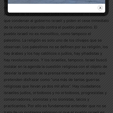
No hay que confundirse, no se trata de una cuestión
religiosa. En varias de esas manifestaciones participaron
sectores de la comunidad judía internacional no sionista,
que condenan al gobierno israelí y piden el cese inmediato
de la violencia ejercida contra el pueblo palestino. El
pueblo israelí no es monolítico, como tampoco el
palestino. La religión es solo uno de los clivajes que se
observan. Los palestinos no se definen por su religión, los
hay árabes y los hay católicos o judíos, hay yihadistas y
hay revolucionarios. Y los israelíes, tampoco. Israel buscó
instalar en la agenda la cuestión religiosa con el objeto de
desviar la atención de la prensa internacional ante lo que
pretenden disfrazar como “una más de tantas guerras
religiosas que llevan ya dos mil años”. Hay ciudadanos
israelíes judíos, ortodoxos y no ortodoxos, progresistas y
conservadores, sionistas y no sionistas, laicos y
practicantes. Por ello es fundamental entender que no se
trata de un problema religioso ni que el pueblo israelí en