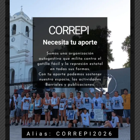
tierras y recursos de la ocupación ilegítima.
Frente a esas atrocidades, el gobierno argentino se limitó
a señalar el “uso desproporcionado de la fuerza” por parte
del estado israelí y condenar sus “excesos”, sin denunciar
la política de ocupación y opresión de décadas, a la vez
que cuestiona la respuesta defensiva del pueblo palestino.
En países como Argentina, Francia, Reino Unido, España,
Túnez y en ciudades como Bagdad, Berlín y Bruselas se
han realizado multitudinarias manifestaciones y protestas
contra las atrocidades que viene cometiendo el Estado de
Israel, llamando a sus gobiernos a condenar los ataques y
a todos los pueblos del mundo a unirse contra las
atrocidades cometidas, que ya contabilizan 212 muertos,
entre los que se encuentran al menos 61 niñxs.