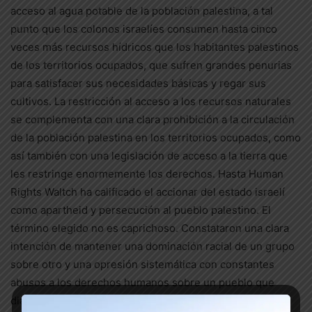
acceso al agua potable de la población palestina, a tal
punto que los colonos israelíes consumen hasta cinco
veces más recursos hídricos que los habitantes palestinos
de los territorios ocupados, que sufren grandes penurias
para satisfacer sus necesidades básicas y regar sus
cultivos. La restricción al acceso a los recursos naturales
se complementa con una clara prohibición a la circulación
de la población palestina en los territorios ocupados, como
así también con una legislación de acceso a la tierra que
les restringe enormemente los derechos. Hasta Human
Rights Waltch ha calificado el accionar del estado israelí
como apartheid y persecución al pueblo palestino. El
término elegido no es caprichoso. Constataron una clara
intención de mantener una dominación racial de un grupo
sobre otro y una opresión sistemática con constantes
abusos a los derechos humanos sobre un pueblo que
diariamente lucha en forma heroica para defender sus