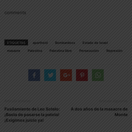
comments
ETIQUETAS
apartheid
Bombardeos
Estado de Israel
masacre
Palestina
Palestina libre
Persecución
Represión
Artículo anterior
Artículo siguiente
Fusilamiento de Leo Sotelo:
A dos años de la masacre de
¡Basta de pasarse la pelota!
Monte
¡Exigimos juicio ya!