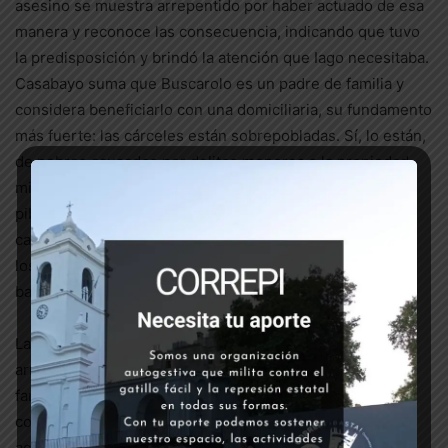
asesino se muestra arrepentido por haber actuado de esa
manera y reconoce las consecuencia, indicando que tuvo
la predisposición y brindó la atención que Iago necesitaba.
Casabayo suma que Buscarolo es un padre de familia y
considera beneficiarlo con una domiciliaria, su fundamento
más fuerte: las cárceles están sobrepobladas. Sí, lo están,
de pobres acusados por delitos menores a la propiedad
mientras que casi una decena de asesinos de nuestras
pibas y pibes se encuentran profugados o como en este
caso con una domiciliaria; el beneficio que se le brinda a
los represores por ejercer el control social en nuestros
barrios.
La jueza no solo se ha manifestado a favor de las fuerzas
armadas sino que carga en contra de la integridad de los
familiares de Iago que sufren amenazas constantes, así
como de varios testigos y vecinos que los han
acompañado en esta lucha.