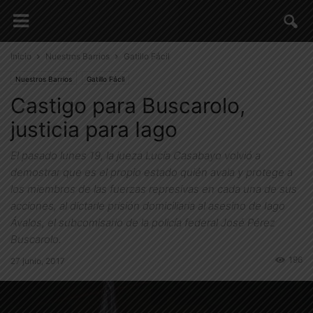
Inicio
Nuestros Barrios
Gatillo Fácil
Nuestros Barrios
Gatillo Fácil
Castigo para Buscarolo,
justicia para Iago
El pasado lunes 19, la jueza Lucía Casabayo volvió a
demostrar que es el propio estado quién avala y protege a
los miembros de las fuerzas represivas en cada una de sus
acciones, al dictarle prisión domiciliaria al asesino de Iago
Ávalos, el subcomisario de la policía federal José Pérez
Buscarolo.
196
27 junio, 2017