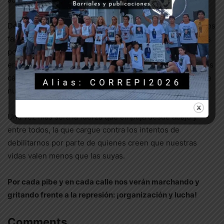
Desde CORREPI caminamos codo a codo en la lucha de los
familiares de Iago y de todas las pibas y pibes asesinados
por el aparato represivo del estado repudiando
enérgicamente la decisión de la jueza Casabayo, exigimos
cárcel común a José Pérez Buscarolo y a cada asesino de
nuestras pibas y pibes.
Una vez más será la fuerza que empuja desde abajo y
entre todos, la que cargue contra los intentos de
debilitarnos por parte de quienes creen que nuestras
vidas valen menos que las suyas.
Por cada pibe y en cada calle nos verán marchando y
gritando frente a la represión: ¡organización y lucha!
Comments