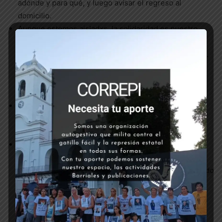
adónde y para qué, y luego avisar el regreso al
domicilio.
Aunque estemos aisladxs, la solidaridad es nuestro
principal recurso defensivo. Si vamos a salir a hacer
compras, consultemos si otrxs vecinxs necesitan algo.
Si cada vez que alguien sale en el edificio o el pasillo
trae provisiones para otros hogares, reducimos el
tiempo de exposición individual.
Tengamos en cuenta que es más frecuente la
intercepción de grupos que la de personas que
caminan solas. Vayamos de a unx a comprar.
En caso de ser interceptadx por miembros de las
fuerzas de seguridad, mantener la calma y responder
clara y tranquilamente el motivo de la salida, exhibiendo
la documentación o los elementos que justifiquen la
salida. No nos expongamos a ninguna situación
conflictiva innecesaria que habilite la reacción de los
uniformados. No les demos excusas para que nos