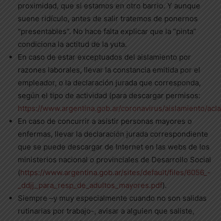
proximidad, que si estamos en otro barrio. Y aunque
suene ridículo, antes de salir tratemos de ponernos
“presentables”. No hace falta explicar que la “pinta”
condiciona la actitud de la yuta.
En caso de estar exceptuados del aislamiento por
razones laborales, llevar la constancia emitida por el
empleador, o la declaración jurada que corresponda,
según el tipo de actividad (para descargar permisos:
https://www.argentina.gob.ar/coronavirus/aislamiento/acl
En caso de concurrir a asistir personas mayores o
enfermas, llevar la declaración jurada correspondiente
que se puede descargar de Internet en las webs de los
ministerios nacional o provinciales de Desarrollo Social
(
https://www.argentina.gob.ar/sites/default/files/6056_-
_ddjj_para_resp_de_adultos_mayores.pdf
).
Siempre –y muy especialmente cuando no son salidas
rutinarias por trabajo-, avisar a alguien que saliste,