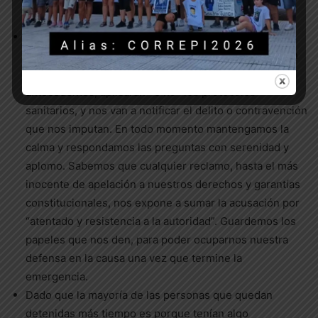
lleven detenidxs.
En caso de ser detenidxs, sepamos que en el 99% de
los casos recuperaremos la libertad en unas horas. En
ese lapso nos van a identificar, fichar para constatar
antecedentes, aplicarán –o no- los protocolos
sanitarios, y nos van a notificar el delito o contravención
que nos imputan. En todo momento mantengamos la
calma y respondamos las preguntas con serenidad y
aplomo. Sabemos que cualquier reclamo, hasta el más
inocente de apelación a nuestros derechos y garantías
constitucionales, nos expone a sumar la acusación por
“atentado y resistencia a la autoridad”. Guardemos los
papeles que nos den, para poder ocuparnos nuestra
defensa en la causa una vez que termine la
emergencia.
Dado que la mayoría de las personas que quedan
detenidas más tiempo es porque tenían algo