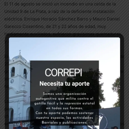
El 11 de agosto se inició un incendio en una celda de la
Unidad 9 de La Plata, a raíz de la deficiente instalación
eléctrica. Enrique Horacio Sánchez Barro y Mauro Daniel
Garecco Cosentino, de 21 y 22 años de edad, muy
tardíamente auxiliados, sufrieron gravísimas quemaduras,
y murieron el 18 y el 22 de agosto.
En San Lorenzo, provincia de Santa Fe, Cristian Álvarez, de
21 años, arrebató una cartera en la calle. Fue alcanzado y
golpeado por vecinos que lo entregaron a la policía, que le
siguió pegando. A poco de ingresar a la comisaría 7ª, sin
haber recibido atención médica, murió.
La cuarta muerte de personas privadas de su libertad es
particularmente conmocionante, ya que se trata de un
chico de 17 años, Lucas Agustín Soraire, que se
encontraba alojado en el Centro de Recepción de Menores