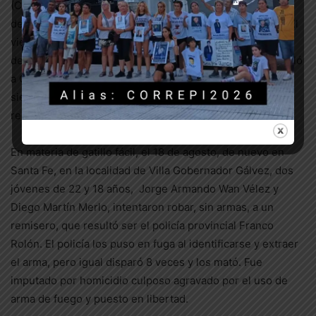
(CREU) de Pablo Nogués, donde se denuncia que el 70%
del personal e internos están contagiados de Covid-19. El
viernes 28, Lucas fue encontrado muerto. La familia
descree de la versión oficial de un suicidio, y ya se vinculó
a CORREPI para intervenir en la causa penal. Como
siempre que alguien muere tras las rejas, el estado es
responsable.
En materia de gatillo fácil, el 18 de agosto, de nuevo en
Santa Fe, en la localidad de Villa Gobernador Gálvez, dos
jóvenes de 22 y 18 años, Jorge Armando Wan Vélez y
Diego Martín Merlo, intentaron robar, sin armas, a un
remisero, que resultó ser el policía provincial Franco
Rolón. El policía los puso en fuga al identificarse y extraer
el arma, pero igual disparó 8 veces y los mató. Fue
imputado por homicidio culposo agravado por el uso de
arma de fuego y puesto en libertad.