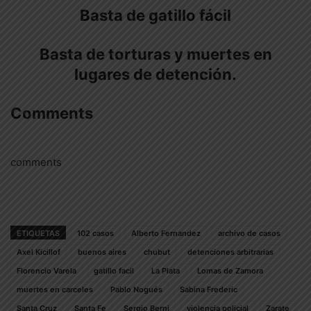
Basta de gatillo fácil
Basta de torturas y muertes en
lugares de detención.
Comments
comments
ETIQUETAS
102 casos
Alberto Fernandez
archivo de casos
Axel Kicillof
buenos aires
chubut
detenciones arbitrarias
Florencio Varela
gatillo facil
La Plata
Lomas de Zamora
muertes en carceles
Pablo Nogués
Sabina Frederic
Santa Cruz
Santa Fe
Sergio Berni
violencia policial
Zarate