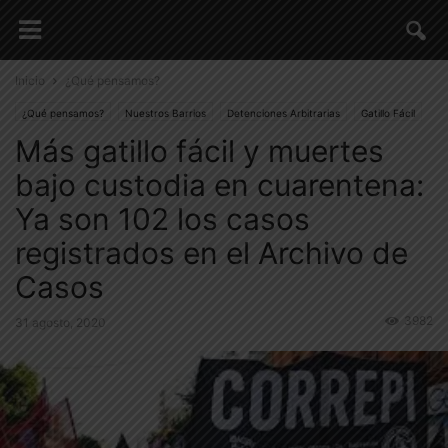
Inicio
¿Qué pensamos?
¿Qué pensamos?
Nuestros Barrios
Detenciones Arbitrarias
Gatillo Fácil
Más gatillo fácil y muertes
Situación Nacional
bajo custodia en cuarentena:
Ya son 102 los casos
registrados en el Archivo de
Casos
3982
31 agosto, 2020