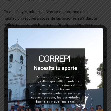
En el día ayer, mientras Alan se encontraba en su
habitación recuperándose de las lesiones sufridas, un
policía de la misma fuerza que Rodríguez ingresó en su
habitación vestido de enfermero y lo amenazó. La reacción
inmediata del pibe fue arrancarse toda vía conectada a su
cuerpo y salir corriendo del hospital hacia su casa. En el
camino, un amigo suyo lo encontró y lo ayudó a llegar. Una
vez en su casa, Tato le contó a su familia por qué no quería
volver al hospital. El oficial que se metió en su habitación
me dijo que si su compañero no era rápidamente liberado,
él “era boleta”. Finalmente, lograron convencerlo de
regresar al hospital, dado lo delicado de su estado, y con
permanente compañía de su familia, a pesar de las
dificultades que genera la pandemia.