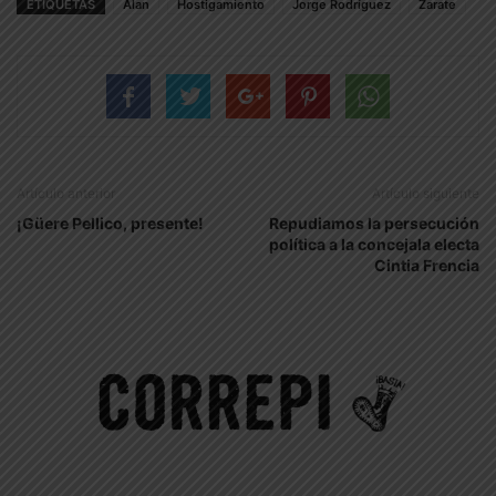
ETIQUETAS
Alan
Hostigamiento
Jorge Rodríguez
Zarate
Artículo anterior
Artículo siguiente
¡Güere Pellico, presente!
Repudiamos la persecución
política a la concejala electa
Cintia Frencia