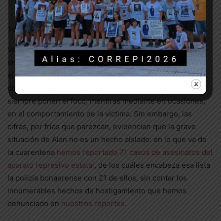
Testimonio de Juan Jesús Lopez, tío de Alan
Vecinxs y
algunos medios locales
dan cuenta de la
impunidad con la que la policía bonaerense se maneja en
el barrio, principalmente Rodríguez Otros medios eligen
directamente levantar la versión policial, que como
siempre ponen el foco, mentiras mediante en ocasiones,
en el comportamiento de la víctima. Sin embargo, las
cifras, por frías que parezcan, evidencian que la grave
situación de Alan no es un hecho aislado: en lo que va de
la cuarentena
hemos reportado 71 casos de asesinatos del
aparato represivo estatal
, de los cuáles encabeza esa lista
la policía bonaerense con 21 de ellos, sin contar los
innumerables hechos de hostigamiento que hemos
denunciado en
nuestros reportes
.