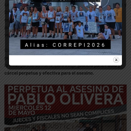
Los jueces José Ignacio Polizza, Susana Mabel Silvestrini y
Daniel Julio Mazzini no tuvieron empacho en hacernos
concurrir personalmente para escuchar las excusas del
policía, pero nos privan de presenciar la lectura del
veredicto.
Como durante las jornadas del juicio, estaremos en la
puerta del edificio, con todos los cuidados necesarios en
la emergencia sanitaria, para exigir
justicia para Pablo y
cárcel perpetua y efectiva para el asesino.