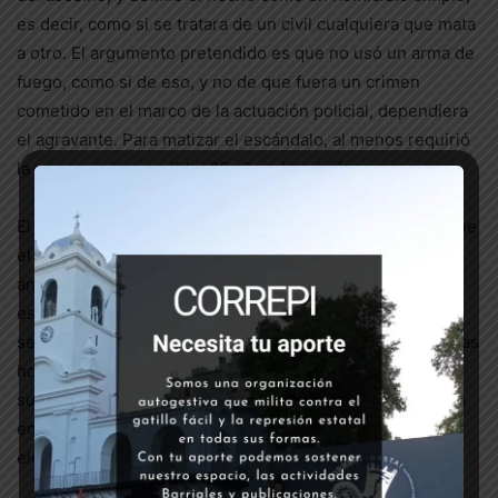
es decir, como si se tratara de un civil cualquiera que mata
a otro. El argumento pretendido es que no usó un arma de
fuego, como si de eso, y no de que fuera un crimen
cometido en el marco de la actuación policial, dependiera
el agravante. Para matizar el escándalo, al menos requirió
la pena máxima posible, 25 años de prisión.
El jueves pasado se realizó una nueva audiencia, en la que
el acusado podría decir sus palabras finales al tribunal
antes que éste diera a conocer el veredicto. De manera
escandalosa, después de que Díaz hablara unos pocos
segundos sin siquiera disculparse, debimos esperar varias
horas en el edificio, hasta que se nos informó que se
suspendía la jornada, y la sentencia, en lugar de ser leída
en audiencia ante la familia, será notificada por cédula
electrónica el miércoles 12 de mayo.