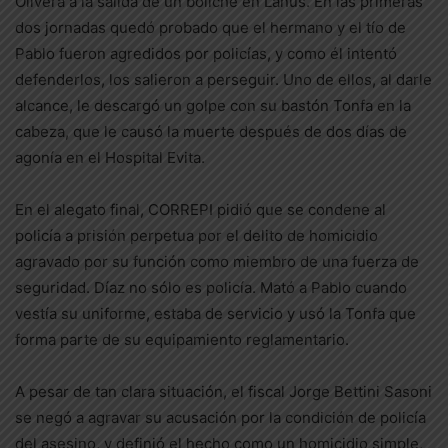
Olivera a la salida de un boliche en Lanús. En las primeras
dos jornadas quedó probado que el hermano y el tío de
Pablo fueron agredidos por policías, y como él intentó
defenderlos, los salieron a perseguir. Uno de ellos, al darle
alcance, le descargó un golpe con su bastón Tonfa en la
cabeza, que le causó la muerte después de dos días de
agonía en el Hospital Evita.
En el alegato final, CORREPI pidió que se condene al
policía a prisión perpetua por el delito de homicidio
agravado por su función como miembro de una fuerza de
seguridad. Díaz no sólo es policía. Mató a Pablo cuando
vestía su uniforme, estaba de servicio y usó la Tonfa que
forma parte de su equipamiento reglamentario.
A pesar de tan clara situación, el fiscal Jorge Bettini Sasoni
se negó a agravar su acusación por la condición de policía
del asesino, y definió el hecho como un homicidio simple,